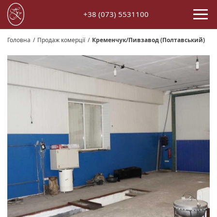
+38 (073) 5531100
Головна
/
Продаж комерції
/
Кременчук/Пивзавод (Полтавський)