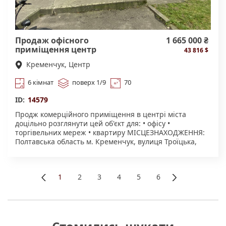
домовленістю. Пропозиція від АН.
Продаж офісного
1 665 000 ₴
приміщення центр
43 816 $
Кременчук, Центр
6 кімнат
поверх 1/9
70
ID:
14579
Продж комерційного приміщення в центрі міста
доцільно розглянути цей об'єкт для: • офісу •
торгівельних мереж • квартиру МІСЦЕЗНАХОДЖЕННЯ:
Полтавська область м. Кременчук, вулиця Троїцька,
61/52 ЗАГАЛЬНА ПЛОЩА: 70 м2 ПОВЕРХОВІСТЬ: 1
поверх ТЕРИТОРІЯ: біля будівлі є велика кількість
паркувальних місць, супермаркети, ринки, зупинки
1
2
3
4
5
6
громадського транспорту, установи та офіси,
«
»
транспортна розв'язка КОМУНІКАЦІЇ: централізоване
каналізація та водопостачання, особистий тепловий
вузол ДОДАТКОВА ІНФОРМАЦІЯ: будівля знаходиться
на перетині великого людино-потоку та трафіку
автомобілів ЦІНА: 1665000 гривень або 37800 $ (540 $