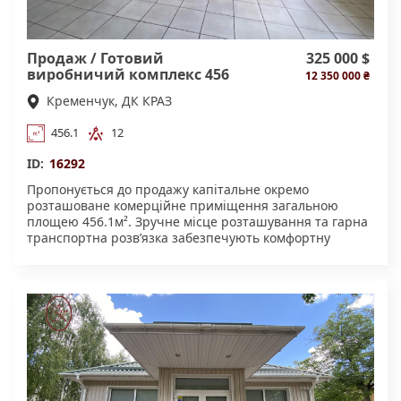
Продаж / Готовий
325 000 $
виробничий комплекс 456
12 350 000 ₴
м²
Кременчук, ДК КРАЗ
456.1
12
ID:
16292
Пропонується до продажу капітальне окремо
розташоване комерційне приміщення загальною
площею 456.1м². Зручне місце розташування та гарна
транспортна розв’язка забезпечують комфортну
логістику для будь-якого виду діяльності.
Характеристики об’єкта: * площа приміщення –
456.1м² * земельна ділянка – 12,5 соток (в оренді); *
електропостачання – 50 кВт; * газопостачання; *
центральне водопостачання та каналізація; *
опалення; * підвальне приміщення; * 3 окремі входи;
* ворота для заїзду транспорту, завантаження та
розвантаження продукції; * окреме приміщення під
магазин, шоурум або офіс - 89.1м2 Об’єкт ідеально
підійде для: * швейного виробництва; * харчового