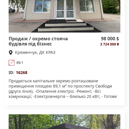
виробництва (макаронні вироби, напівфабрикати
тощо); * складського комплексу; * фасування та
пакування продукції; * меблевого або іншого
виробництва; * логістичного центру. Можливий
продаж виробничого приміщення та магазину як
єдиного комплексу або окремими об’єктами. Вартість
комплекса ( виробниче приміщення 456.1м2 і магазин
Продаж / окремо стояча
98 000 $
89.1м2) - 17800000грн. Готові розглянути індивідуальні
будівля під бізнес
3 724 000 ₴
умови розрахунку, у тому числі розстрочку.
Приміщення готове до експлуатації та має всі
Кременчук, ДК КРАЗ
необхідні комунікації для ведення бізнесу.
Запрошуємо на перегляд! Деталі за телефоном.
89.1
Пропозиція від АН.
ID:
16268
Продається капітальне окремо розташоване
приміщення площею 89,1 м² по проспекту Свободи
(друга лінія). -Опалення єлектро; -Ремонт; -Всі
комунікації; -Електроенергія – близько 20 кВт; - Готове
до використання. Підійде під магазин, офіс, студію
краси, навчальний центр, приватну школу,
реабілітаційний центр та інші види діяльності.
Земельна ділянка в оренді. Пропозиція від агентства
нерухомості. Телефонуйте для отримання детальної
інформації та запису на перегляд.