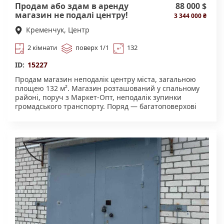
Продам або здам в аренду
88 000 $
магазин не подалі центру!
3 344 000 ₴
Кременчук, Центр
2 кімнати
поверх 1/1
132
ID:
15227
Продам магазин неподалік центру міста, загальною
площею 132 м². Магазин розташований у спальному
районі, поруч з Маркет-Опт, неподалік зупинки
громадського транспорту. Поряд — багатоповерхові
будинки, дитячий садок та школа, що забезпечує
постійний потік клієнтів. Приміщення включає: •
торговий зал 35 м² • торговий зал 55 м² • складське
приміщення • кабінет директора • коридор • санвузол .
потужність 4 кВТ Гарне місце для ведення бізнесу
(магазин, аптека, салон, офіс тощо). Зручне
розташування та прохідна локація. Відео скину влічку
.