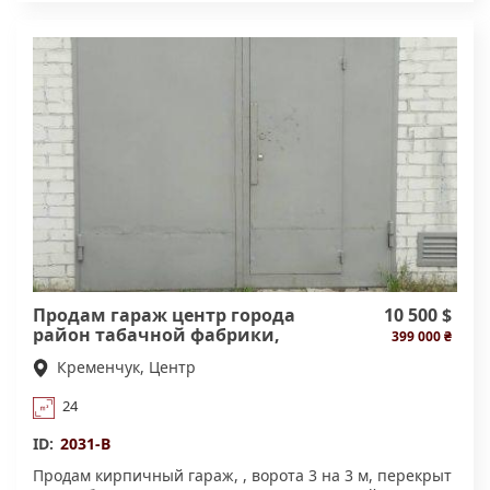
охраняемый. Цеха, кабинеты, кладовые, санузлы. Есть
складское помещение со стеллажами и охранной
системой. Рабочий грузовой лифт. Общая площадь
830,1кв.м. Высота потолков 3,90м
Металлопластиковые окна. Кондиционер. Грамотная
разводка отопления. Выделенная мощность 25кВт.
Счетчики на тепло, элетричество, воду. На данный
момент помещение используется под швейное
производство (в аренде).
Продам гараж центр города
10 500 $
район табачной фабрики,
399 000 ₴
новостройки
Кременчук, Центр
24
ID:
2031-В
Продам кирпичный гараж, , ворота 3 на 3 м, перекрыт