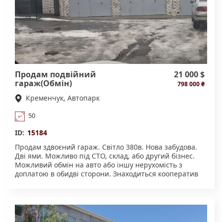
Продам подвійний
21 000 $
гараж(Обмін)
798 000 ₴
Кременчук, Автопарк
50
ID:
15184
Продам здвоєний гараж. Світло 380в. Нова забудова.
Дві ями. Можливо під СТО, склад, або другий бізнес.
Можливий обмін на авто або іншу нерухомість з
доплатою в обидві сторони. Знаходиться кооператив
Київський-1(новий). Більше інформації за телефоном!