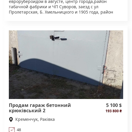
еврорубероидом в августе, центр города,район
табачной фабрики и ЧП Суворов, заезд с ул
Пролетарская, Б. Хмельницкого и 1905 года, район
новостроек, толщина стены в кирпич, очень тёплый
оформлен в БТИ,. Рядом с гаражом, 1 метр, столб с
автоматически включением освещения в темное
время .Продажа от хозяина в связи с переездом на
Водоканал, гараж в центре стал не актуален.
Варианты обмена,обмен на гараж 101 квартал, авто з
АКП. Срочно .
Продам гараж бетонний
5 100 $
крюківський 2
193 800 ₴
Кременчук, Раківка
48