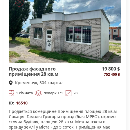
Крюкові. Приміщення підійде під медичний центр,
тренажерний зал, магазин, логістичний пункт,
волонтерський центр чи для громадьских об'єднаннь.
Пишіть та телефонуйте, відповім на питання
організую показ.
Продаж фасадного
19 800 $
приміщення 28 кв.м
752 400 ₴
Кременчук, 304 квартал
1 кімната
поверх 1/1
28
ID:
16510
Продається комерційне приміщення площею 28 кв.м
Локація: Гамалія Григорія проїзд (біля МРЕО), окремо
стояча будівля, площею 28 кв.м. Можна взяти в
оренду землі у міста - до 5 соток. Приміщення має