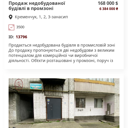
Продаж недобудованої
168 000 $
будівлі в промзоні
6 384 000 ₴
Кременчук, 1, 2, 3-занасип
3500
ID:
13796
Продається недобудована будівля в промисловій зоні
До продажу пропонуються дві недобудови з великим
потенціалом для комерційної чи виробничої
діяльності. Об’єкти розташовані у промзоні, поруч із
дорогою з твердим покриттям. Усі основні комунікації
— поблизу. Характеристики будівель: Будівля 1: •
трьохповерхова • розміри: 24 × 21 м Будівля 2: •
чотирьохповерхова • розміри: 18 × 37 м
Електропостачання: Підведена електроенергія
потужністю 20 квт. Можливе збільшення потужності
Земельна ділянка: • Площа — 6 006 м² • Земля
перебуває в оренді. • Розташування в промисловій
зоні. • Зручний під’їзд, територія придатна для
подальшої забудови та організації виробничих площ.
Стан об’єктів: Стан — як на фото; будівлі готові до
подальших будівельних робіт та адаптації під потреби
нового власника. Перегляд за попередьою