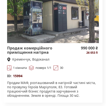
Продаж комерційного
990 000 ₴
приміщення нагірна
26 053 $
частина міста
Кременчук, Водоканал
1 кімната
поверх 1/1
30
ID:
15994
Продам МАФ, розташований в нагірній частині міста,
по провулку Героїв Маріуполя, 83. Готовий
працюючий бізнес продуктів харчування з
обладненням. Земля в оренді. Площа 30 м2.
Потужність 9 кВт. Приміщення оздоблено відео
спостереженням та охоронною системою. Є