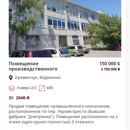
Помещение
150 000 $
производственного
5 700 000 ₴
назначения.
Кременчук, Водоканал
поверх 2/3
830
ID:
2048-В
Продам помещение промышленного назначения,
расположенное по пер. Героев Бреста (бывшая
фабрика "Днепрянка"). Помещение расположено на 2
этаже (одно крыло полностью) 3 этажного
керамзитобетонного здания. Вход в здание