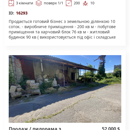
3 кімнати
поверх 1/1
200
10
ID:
16293
Продається готовий бізнес з земельною ділянкою 10
соток. - виробниче приміщення - 200 кв м - побутове
приміщення та харчовий блок 76 кв м - житловий
будинок 90 кв ( використовується під офіс і складське
приміщення) - металевий гараж ( утеплений) 24 кв м -
металевий дровник 18 кв м Комплекс
використовується під роботи по відновленню вузлів та
детелей автотранспортної техніки. Станки по ремонту
дизильних систем вантажної техніки Токарні та
фрезерувальні станки Аргонова сварка.
Автоматичний підйомник автотехніки. Зручне
розташування забезпечує стабільну роботу Земельна
ділянка приватизована двома актами на землю - для
обслуговування житлового будинку і господарських
приміщень - для обслуговування виробництва
Комунікації - електропідключення до власної
підстанції потужністю 30 кВт - вода центральна та
власна скважина - септик - опалення 2 газових котла
та 2 твердопаливних, булер'ян, буржуйка - гаряча
вода - бойлер та газова колонка Запрошуємо на
перегляд! Деталі за телефоном. Пропозиція від АН.
Продаж / пилорама з
52 000 $