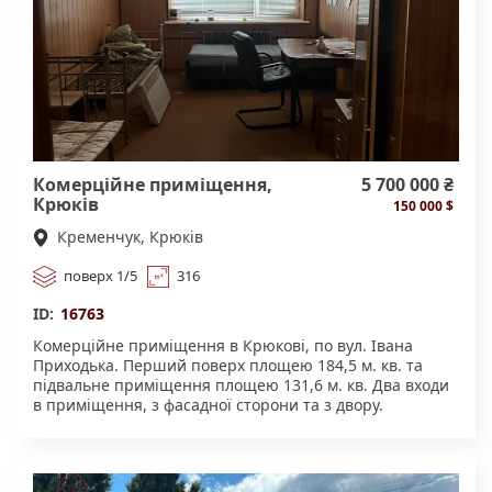
Комерційне приміщення,
5 700 000 ₴
Крюків
150 000 $
Кременчук, Крюків
поверх 1/5
316
ID:
16763
Комерційне приміщення в Крюкові, по вул. Івана
Приходька. Перший поверх площею 184,5 м. кв. та
підвальне приміщення площею 131,6 м. кв. Два входи
в приміщення, з фасадної сторони та з двору.
Можливе розмежування підвалу та першого поверху з
окремими входами. Є санвузел та душ, велика
центральна кімната, чотири окремі кімнати-офіси,
кухня-їдальня. Червона лінія центральної вулиці в