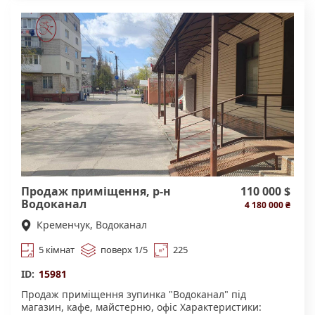
кондиціювання. Знаходиться в популярному
спальному районі, на перетені великого людино-
потоку та трафіку автомобілів . Поряд зупинки
громадського транспорту. Є паркувальні місця для
клієтів та постачальників. Ціна 22000 $. Оперативний
показ. Додатково комісія агенства нерухомості.
Продаж приміщення, р-н
110 000 $
Водоканал
4 180 000 ₴
Кременчук, Водоканал
5 кімнат
поверх 1/5
225
ID:
15981
Продаж приміщення зупинка "Водоканал" під
магазин, кафе, майстерню, офіс Характеристики: