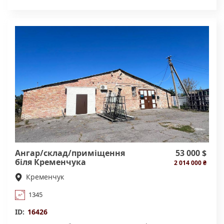
правильну прямокутну форму, фасадне. Телефонуйте
та приходьте на перегляд! Дзвонити з 8.00 до 17.00 в
будні дні - інший час - пишить в месенджери.
Ангар/склад/приміщення
53 000 $
біля Кременчука
2 014 000 ₴
Кременчук
1345
ID:
16426