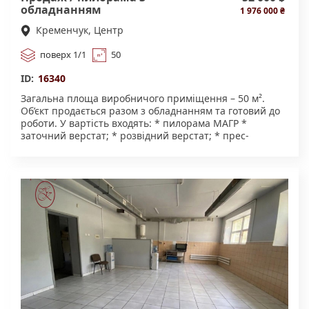
обладнанням
1 976 000 ₴
Кременчук, Центр
поверх 1/1
50
ID:
16340
Загальна площа виробничого приміщення – 50 м².
Об’єкт продається разом з обладнанням та готовий до
роботи. У вартість входять: * пилорама МАГР *
заточний верстат; * розвідний верстат; * прес-
вакуумна сушка. На території також розташовані: *
естакада; * дерев’яний навіс; Земельна ділянка
перебуває в оренді. Потужність електроенергії
обговорюються індивідуально. Об’єкт продається як
готовий бізнес. Перегляд за попередньою
домовленістю. Детальна інформація — за телефоном
агентства нерухомості.