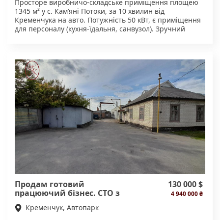
Просторе виробничо-складське приміщення площею
1345 м² у с. Кам’яні Потоки, за 10 хвилин від
Кременчука на авто. Потужність 50 кВт, є приміщення
для персоналу (кухня-їдальня, санвузол). Зручний
заїзд як легковими так і вантажними авто. Площа
ділянки 0.6 га, земля в оренді. Є можливість
розширення площі ділянки та збільшення потужності.
Готові до розгляду пропозицій.
Продам готовий
130 000 $
працюючий бізнес. СТО з
4 940 000 ₴
обладнанням.
Кременчук, Автопарк