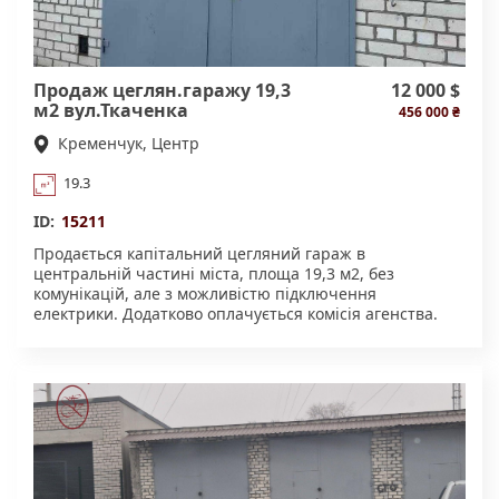
Продаж цеглян.гаражу 19,3
12 000 $
м2 вул.Ткаченка
456 000 ₴
(центр.част.міста) 5,5*3,5 м
Кременчук, Центр
19.3
ID:
15211
Продається капітальний цегляний гараж в
центральній частині міста, площа 19,3 м2, без
комунікацій, але з можливістю підключення
електрики. Додатково оплачується комісія агенства.
Всі подробиці за номером телефону 06*********08
Андрій